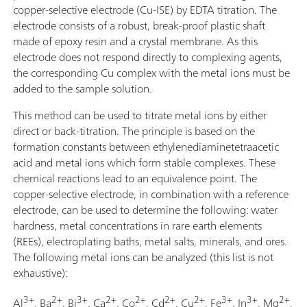
copper-selective electrode (Cu-ISE) by EDTA titration. The
electrode consists of a robust, break-proof plastic shaft
made of epoxy resin and a crystal membrane. As this
electrode does not respond directly to complexing agents,
the corresponding Cu complex with the metal ions must be
added to the sample solution.
This method can be used to titrate metal ions by either
direct or back-titration. The principle is based on the
formation constants between ethylenediaminetetraacetic
acid and metal ions which form stable complexes. These
chemical reactions lead to an equivalence point. The
copper-selective electrode, in combination with a reference
electrode, can be used to determine the following: water
hardness, metal concentrations in rare earth elements
(REEs), electroplating baths, metal salts, minerals, and ores.
The following metal ions can be analyzed (this list is not
exhaustive):
3+
2+
3+
2+
2+
2+
2+
3+
3+
2+
Al
, Ba
, Bi
, Ca
, Co
, Cd
, Cu
, Fe
, In
, Mg
,