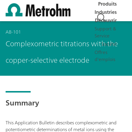
Produits
Industries
Découvrir
Support &
AB-101
Service
Complexometric titrations with the
Société
Offres
copper-selective electrode
d'emplois
Summary
This Application Bulletin describes complexometric and
potentiometric determinations of metal ions using the