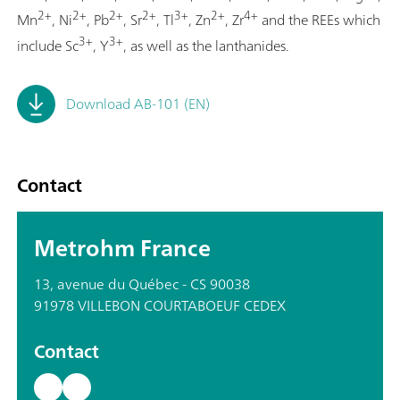
2+
2+
2+
2+
3+
2+
4+
Mn
, Ni
, Pb
, Sr
, Tl
, Zn
, Zr
and the REEs which
3+
3+
include Sc
, Y
, as well as the lanthanides.
Download AB-101 (EN)
Contact
Metrohm France
13, avenue du Québec - CS 90038
91978 VILLEBON COURTABOEUF CEDEX
Contact