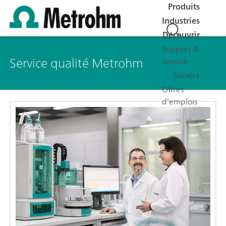
Produits
Industries
Découvrir
Support &
Service qualité Metrohm
Service
Société
Offres
d'emplois